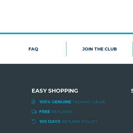
FAQ
JOIN THE CLUB
EASY SHOPPING
100% GENUINE
TADANO GEAR
S
FREE
RETURNS
100 DAYS
RETURN POLICY