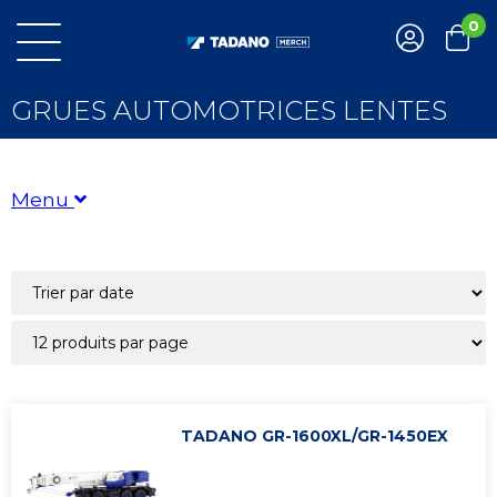
0
GRUES AUTOMOTRICES LENTES
Menu
MAQUETTES
Grues Tout-Terrain
Grues Automotrices Lentes
Telescopic Boom cranes
Archiver
Tadano Legacy
TADANO GR-1600XL/GR-1450EX
COLLECTIONS