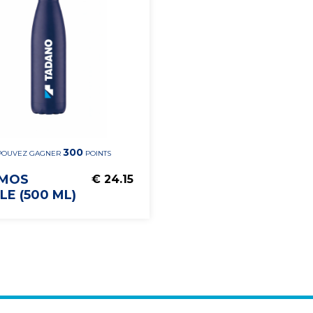
300
POUVEZ GAGNER
POINTS
MOS
€ 24.15
E (500 ML)