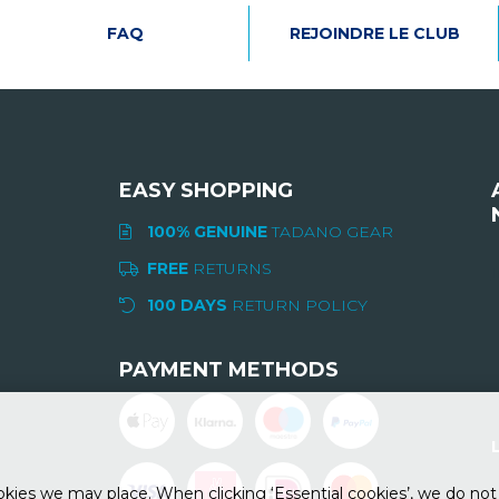
FAQ
REJOINDRE LE CLUB
EASY SHOPPING
100% GENUINE
TADANO GEAR
FREE
RETURNS
I
100 DAYS
RETURN POLICY
PAYMENT METHODS
ies we may place. When clicking ‘Essential cookies’, we do not 