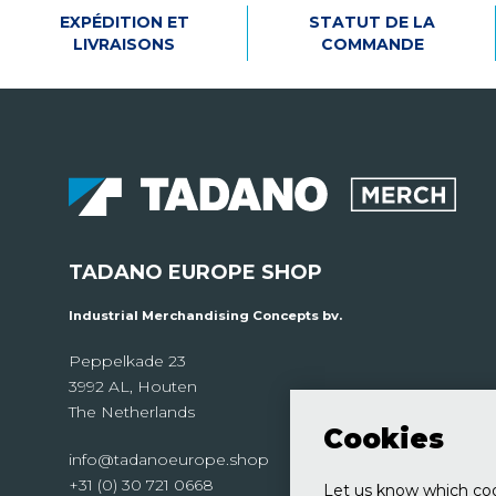
EXPÉDITION ET
STATUT DE LA
LIVRAISONS
COMMANDE
TADANO EUROPE SHOP
Industrial Merchandising Concepts bv.
Peppelkade 23
3992 AL, Houten
The Netherlands
Cookies
info@tadanoeurope.shop
+31 (0) 30 721 0668
Let us know which cook