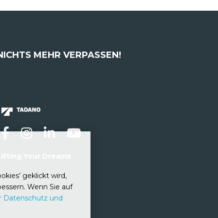
NICHTS MEHR VERPASSEN!
Updates per E-Mail
Lifting Your Dreams
kies’ geklickt wird,
essern. Wenn Sie auf
r Datenschutz und