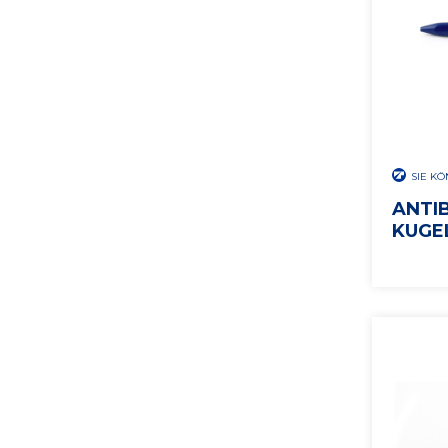
SIE K
ANTI
KUGE