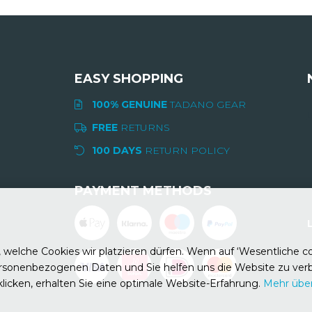
EASY SHOPPING
100% GENUINE
TADANO GEAR
FREE
RETURNS
100 DAYS
RETURN POLICY
PAYMENT METHODS
 welche Cookies wir platzieren dürfen. Wenn auf ‘Wesentliche coo
rsonenbezogenen Daten und Sie helfen uns die Website zu verb
klicken, erhalten Sie eine optimale Website-Erfahrung.
Mehr übe